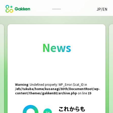
/
JP
EN
News
Warning
: Undefined property: WP_Error::$cat_ID in
/efs/tukuba/home/kusanagi/80th/DocumentRoot/wp-
content/themes/gakken80/archive.php
on line
19