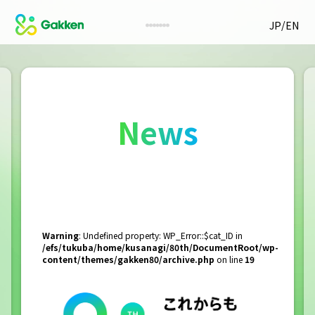
/
JP
EN
News
Warning
: Undefined property: WP_Error::$cat_ID in
/efs/tukuba/home/kusanagi/80th/DocumentRoot/wp-
content/themes/gakken80/archive.php
on line
19