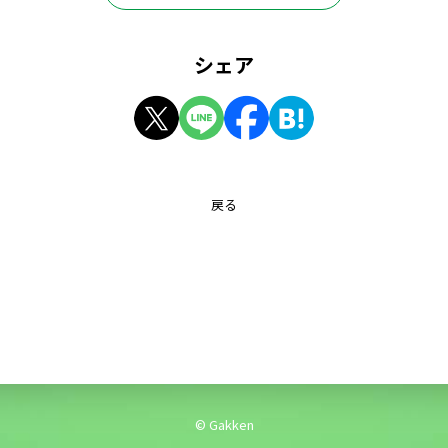
シェア
戻る
© Gakken