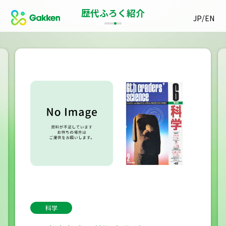
歴代ふろく紹介
/
JP
EN
科学