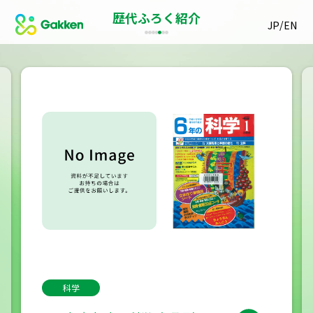
歴代ふろく紹介
/
JP
EN
科学