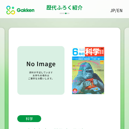
歴代ふろく紹介
/
JP
EN
科学