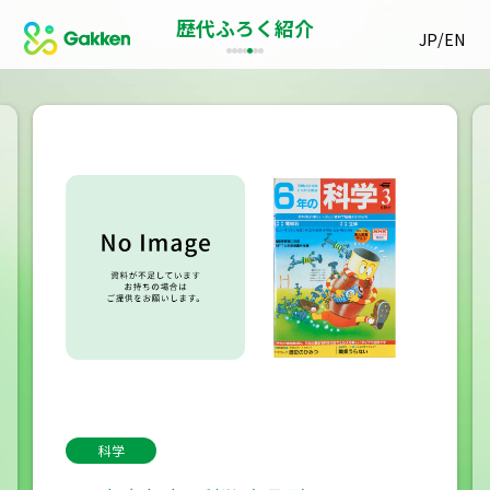
歴代ふろく紹介
/
JP
EN
科学