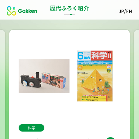
歴代ふろく紹介
/
JP
EN
科学