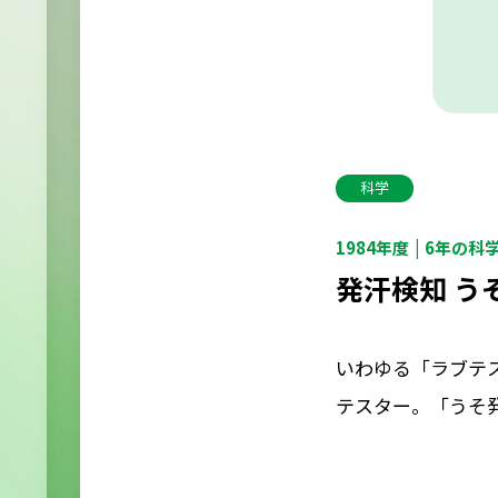
科学
1984年度
6年の科
発汗検知 う
いわゆる「ラブテ
テスター。「うそ