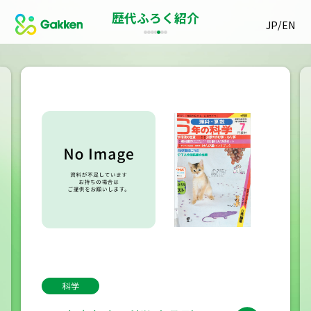
歴代ふろく紹介
/
JP
EN
科学