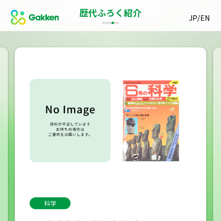
歴代ふろく紹介
/
JP
EN
科学