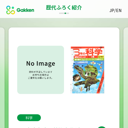
歴代ふろく紹介
/
JP
EN
科学