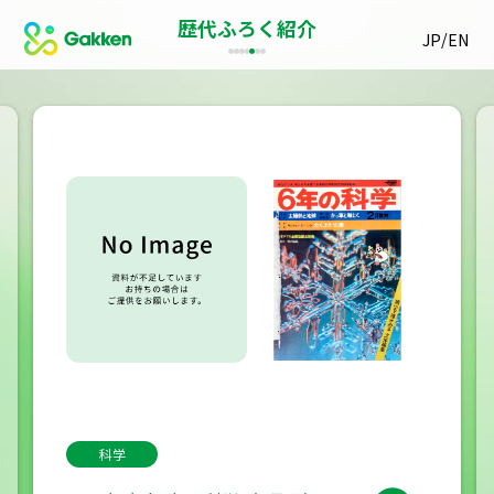
歴代ふろく紹介
/
JP
EN
科学