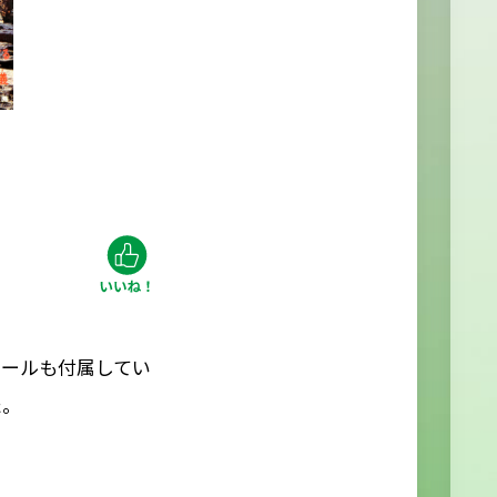
シールも付属してい
た。