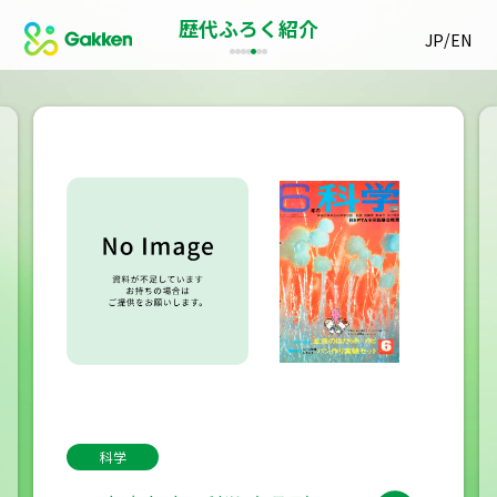
歴代ふろく紹介
/
JP
EN
科学