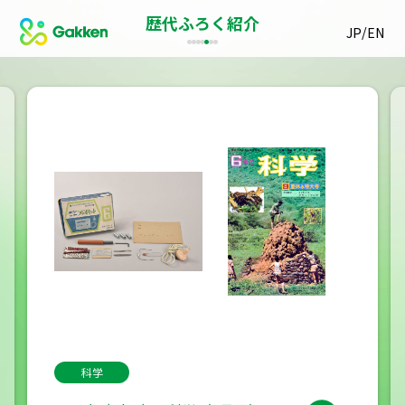
歴代ふろく紹介
/
JP
EN
科学