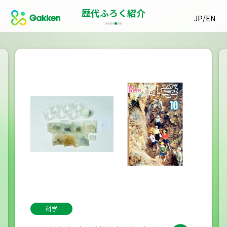
歴代ふろく紹介
/
JP
EN
科学