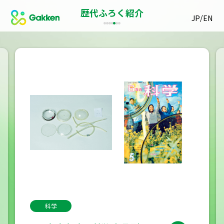
歴代ふろく紹介
/
JP
EN
科学