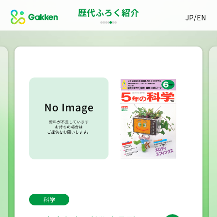
歴代ふろく紹介
/
JP
EN
科学