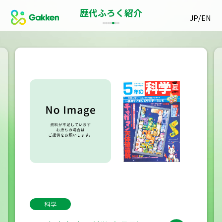
歴代ふろく紹介
/
JP
EN
科学