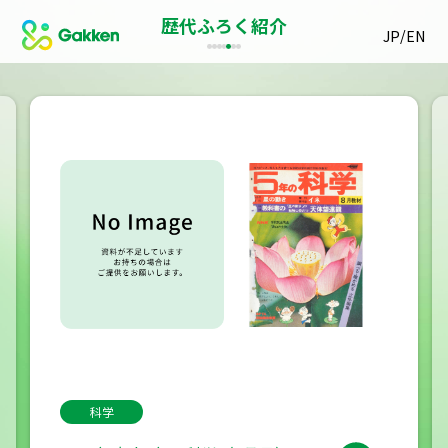
歴代ふろく紹介
/
JP
EN
科学