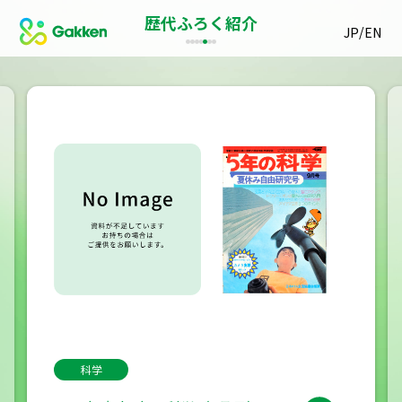
歴代ふろく紹介
/
JP
EN
科学