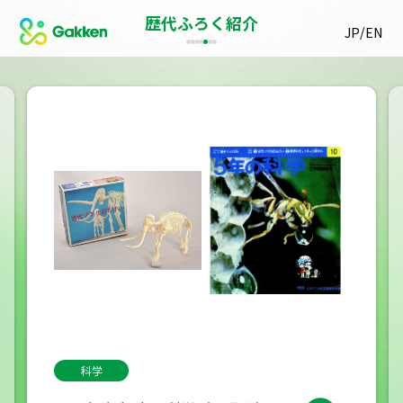
歴代ふろく紹介
/
JP
EN
科学