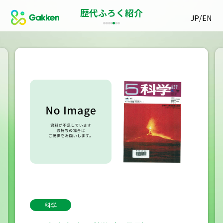
歴代ふろく紹介
/
JP
EN
科学