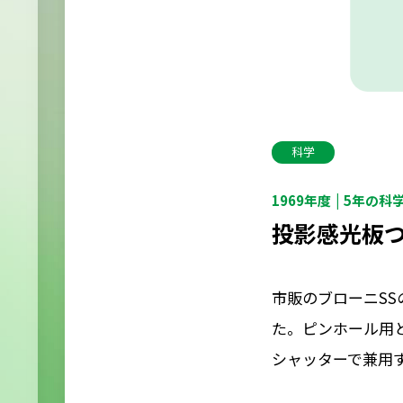
科学
1969年度
5年の科
投影感光板
市販のブローニS
た。ピンホール用
シャッターで兼用