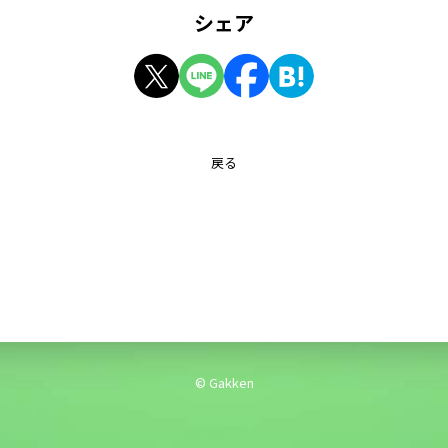
シェア
戻る
© Gakken