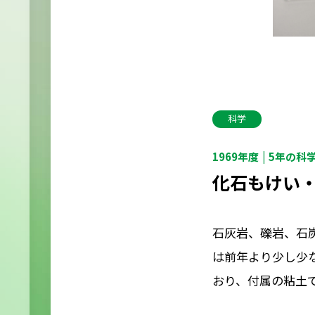
科学
1969年度
5年の科
化石もけい
石灰岩、礫岩、石
は前年より少し少
おり、付属の粘土