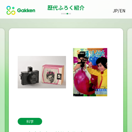
歴代ふろく紹介
/
JP
EN
科学