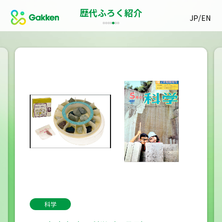
歴代ふろく紹介
/
JP
EN
科学