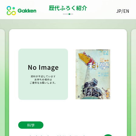
歴代ふろく紹介
/
JP
EN
科学