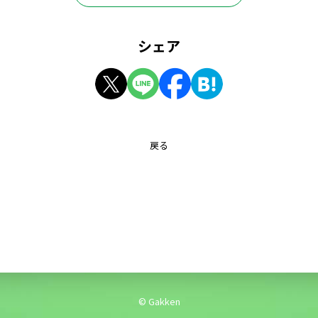
シェア
戻る
© Gakken