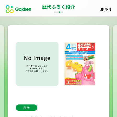
歴代ふろく紹介
/
JP
EN
科学