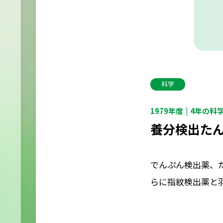
科学
1979年度
4年の科
養分検出た
でんぷん検出薬、
らに指紋検出薬と