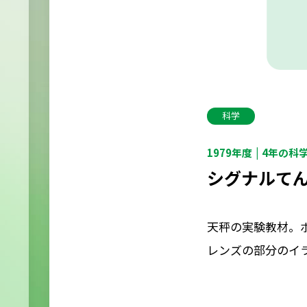
科学
1979年度
4年の科
シグナルて
天秤の実験教材。
レンズの部分のイ