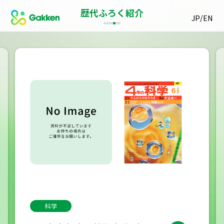
歴代ふろく紹介
/
JP
EN
科学