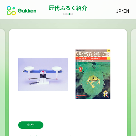
歴代ふろく紹介
/
JP
EN
科学