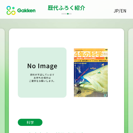
歴代ふろく紹介
/
JP
EN
科学