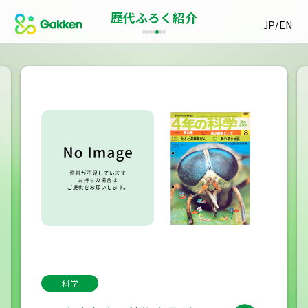
歴代ふろく紹介
/
JP
EN
科学