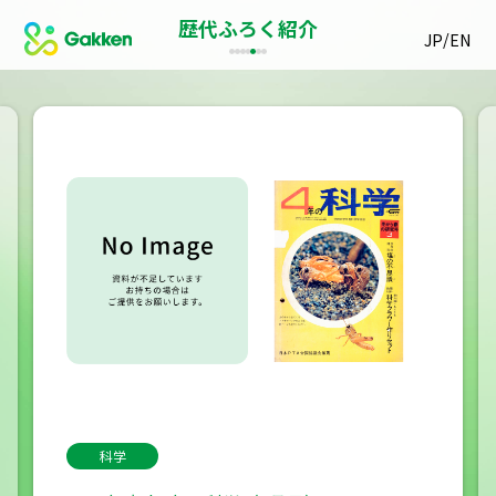
歴代ふろく紹介
/
JP
EN
科学