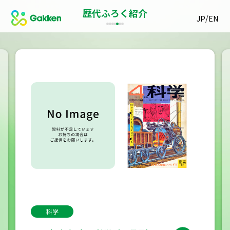
歴代ふろく紹介
/
JP
EN
科学