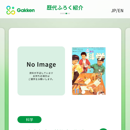
歴代ふろく紹介
/
JP
EN
科学