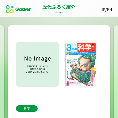
歴代ふろく紹介
/
JP
EN
科学