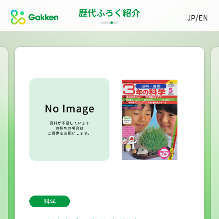
歴代ふろく紹介
/
JP
EN
科学