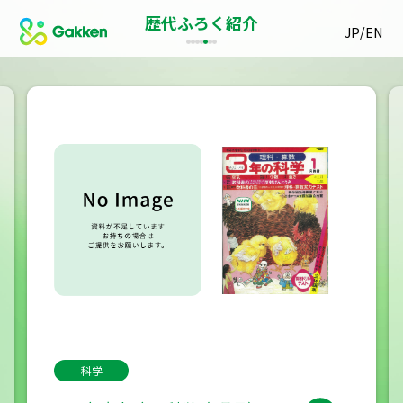
歴代ふろく紹介
/
JP
EN
科学