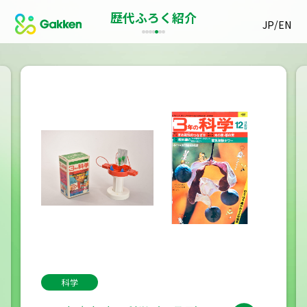
歴代ふろく紹介
/
JP
EN
科学