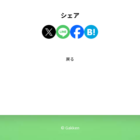
シェア
戻る
© Gakken