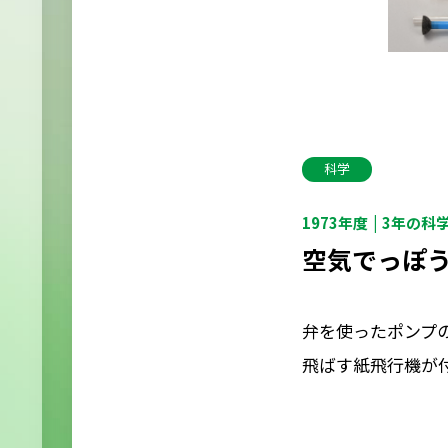
科学
1973年度
3年の科
空気でっぽ
弁を使ったポンプ
飛ばす紙飛行機が