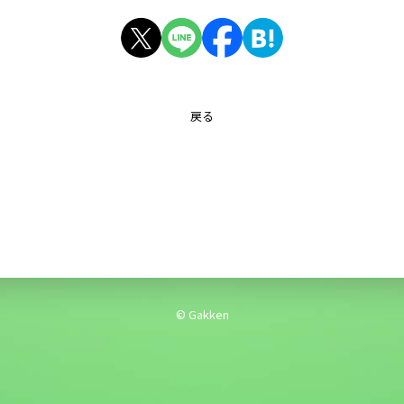
戻る
© Gakken