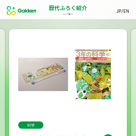
歴代ふろく紹介
/
JP
EN
科学