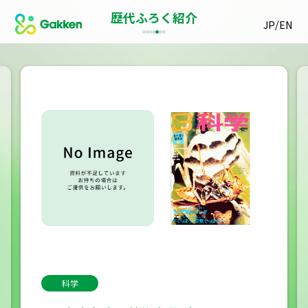
歴代ふろく紹介
/
JP
EN
科学