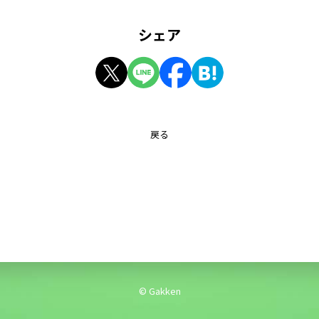
シェア
戻る
© Gakken