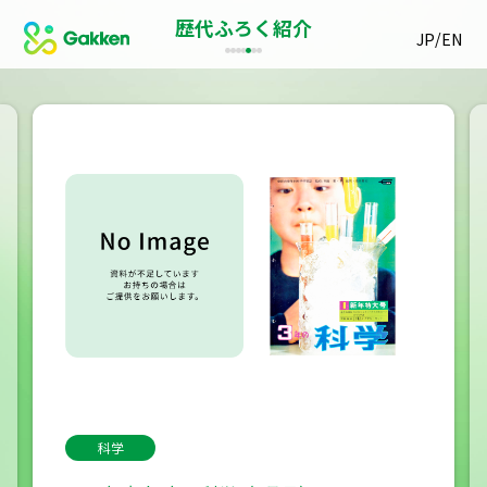
歴代ふろく紹介
/
JP
EN
科学